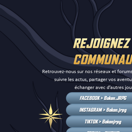
REJOIGNEZ
COMMUNAU
Retrouvez-nous sur nos réseaux et forum
suivre les actus, partager vos aventu
échanger avec d’autres jou
FACEBOOK > Boken.JRPG
INSTAGRAM > Boken.jrpg
TIKTOK > Bokenjrpg