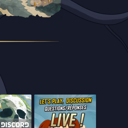
iciel de Bôken est
Salut à toutes et à tous !
uvert !
...
La très grande
...
8
0
40
3