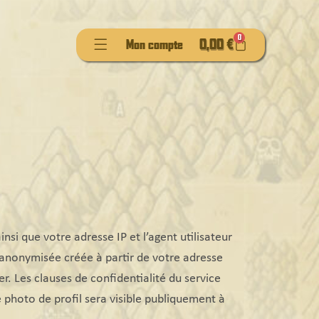
0
Flyout
PANIER
0,00
€
Mon compte
Menu
si que votre adresse IP et l’agent utilisateur
 anonymisée créée à partir de votre adresse
r. Les clauses de confidentialité du service
 photo de profil sera visible publiquement à