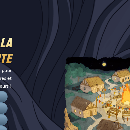
 LA
TE
s pour
res et
eurs !