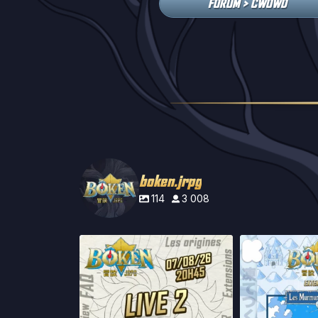
FORUM > CWOWD
boken.jrpg
114
3 008
Hello les amis !
Salut les
Ce soir à 20h45, la
...
Le Kicks
15
2
10