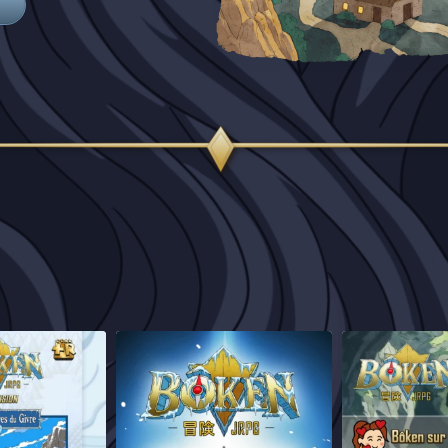
 amis !
Chers amis !
Le Discord off
enfin o
tarter
...
Nous arrivons au terme de
...
3
4
11
174
22