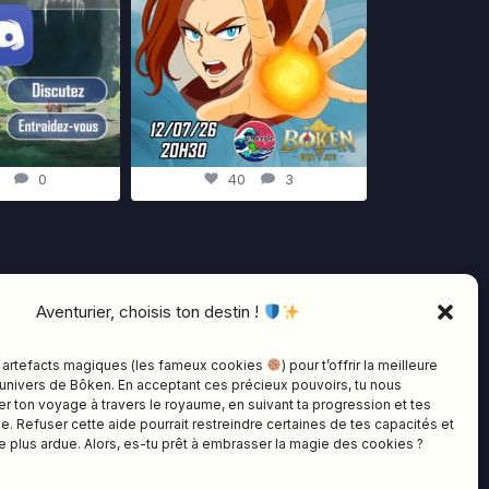
8
0
40
3
Aventurier, choisis ton destin !
re fidèlement l’expérience des RPG japonais des
s artefacts magiques (les fameux cookies
) pour t’offrir la meilleure
u. Il propose une vaste campagne de 15 à 30 heures
univers de Bôken. En acceptant ces précieux pouvoirs, tu nous
r ton voyage à travers le royaume, en suivant ta progression et tes
 ouvert, où l’on y retrouvera explorations, combats,
. Refuser cette aide pourrait restreindre certaines de tes capacités et
e plus ardue. Alors, es-tu prêt à embrasser la magie des cookies ?
s, donjons, boss…